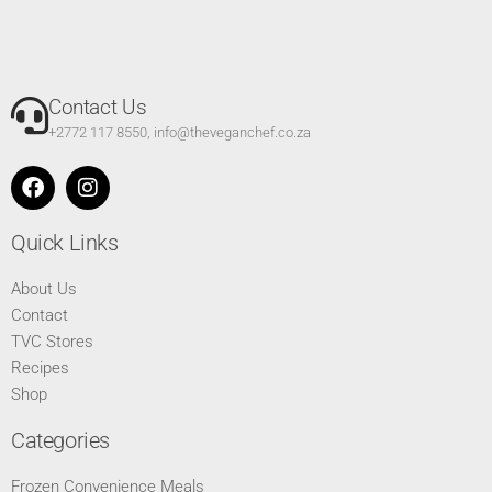
Contact Us
+2772 117 8550, info@theveganchef.co.za
Quick Links
About Us
Contact
TVC Stores
Recipes
Shop
Categories
Frozen Convenience Meals