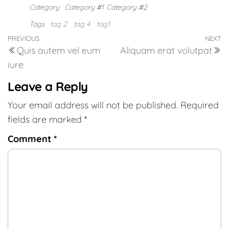
Category
Category #1
Category #2
Tags
tag 2
tag 4
tag1
PREVIOUS
NEXT
Quis autem vel eum
Aliquam erat volutpat
iure
Leave a Reply
Your email address will not be published.
Required
fields are marked
*
Comment
*