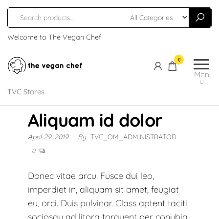
Welcome to The Vegan Chef
The
Gourmet
0
Cruelty
Vegan
Men
u
Free
Chef
TVC Stores
Comfort
Food
Aliquam id dolor
April 29, 2019
By
TVC_OM_ADMINISTRATOR
0
Donec vitae arcu. Fusce dui leo,
imperdiet in, aliquam sit amet, feugiat
eu, orci. Duis pulvinar. Class aptent taciti
sociosqu ad litora torquent per conubia