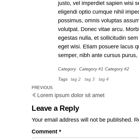
justo, vel imperdiet sapien wisi 
eligendi optio cumque nihil imp
possimus, omnis voluptas assume
volutpat. Donec vitae arcu. Morbi
egestas nulla, et sollicitudin se
eget wisi. Etiam posuere lacus qu
semper, nibh ante cursus purus, v
Category
Category #1
Category #2
Tags
tag 2
tag 3
tag 4
PREVIOUS
Lorem ipsum dolor sit amet
Leave a Reply
Your email address will not be published.
R
Comment
*