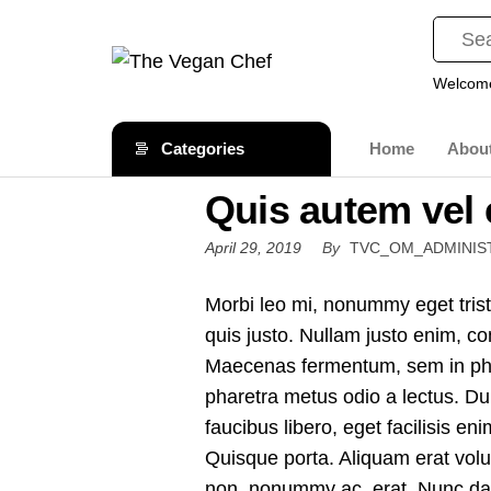
The
Gourmet
Cruelty
Welcome
Vegan
Free
Chef
Comfort
Categories
Home
Abou
Food
Quis autem vel 
April 29, 2019
By
TVC_OM_ADMINI
Morbi leo mi, nonummy eget trist
quis justo. Nullam justo enim, co
Maecenas fermentum, sem in phare
pharetra metus odio a lectus. Du
faucibus libero, eget facilisis en
Quisque porta. Aliquam erat volu
non, nonummy ac, erat. Nunc dapi