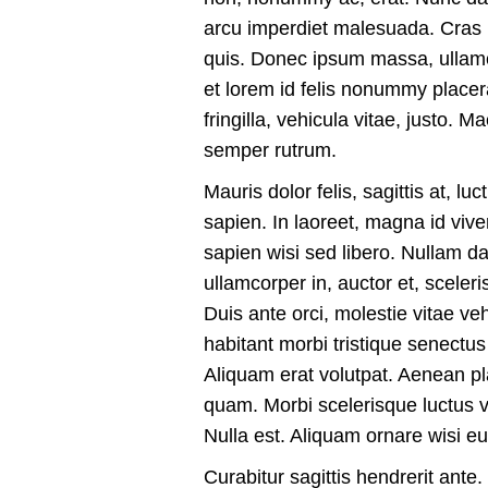
arcu imperdiet malesuada. Cras p
quis. Donec ipsum massa, ullamco
et lorem id felis nonummy place
fringilla, vehicula vitae, justo
semper rutrum.
Mauris dolor felis, sagittis at, lu
sapien. In laoreet, magna id vive
sapien wisi sed libero. Nullam
ullamcorper in, auctor et, sceler
Duis ante orci, molestie vitae ve
habitant morbi tristique senectu
Aliquam erat volutpat. Aenean pl
quam. Morbi scelerisque luctus v
Nulla est. Aliquam ornare wisi 
Curabitur sagittis hendrerit ant