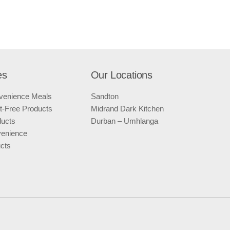
es
Our Locations
venience Meals
Sandton
t-Free Products
Midrand Dark Kitchen
ducts
Durban – Umhlanga
enience
cts