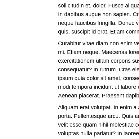
sollicitudin et, dolor. Fusce ali
In dapibus augue non sapien. Cra
neque faucibus fringilla. Donec v
quis, suscipit id erat. Etiam com
Curabitur vitae diam non enim ve
mi. Etiam neque. Maecenas lore
exercitationem ullam corporis sus
consequatur? In rutrum. Cras e
ipsum quia dolor sit amet, conse
modi tempora incidunt ut labore
Aenean placerat. Praesent dapib
Aliquam erat volutpat. In enim a
porta. Pellentesque arcu. Quis a
velit esse quam nihil molestiae 
voluptas nulla pariatur? In laore