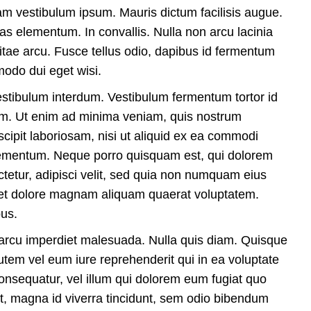
quam vestibulum ipsum. Mauris dictum facilisis augue.
s elementum. In convallis. Nulla non arcu lacinia
itae arcu. Fusce tellus odio, dapibus id fermentum
modo dui eget wisi.
stibulum interdum. Vestibulum fermentum tortor id
m. Ut enim ad minima veniam, quis nostrum
cipit laboriosam, nisi ut aliquid ex ea commodi
lementum. Neque porro quisquam est, qui dolorem
ctetur, adipisci velit, sed quia non numquam eius
 et dolore magnam aliquam quaerat voluptatem.
us.
 arcu imperdiet malesuada. Nulla quis diam. Quisque
utem vel eum iure reprehenderit qui in ea voluptate
consequatur, vel illum qui dolorem eum fugiat quo
et, magna id viverra tincidunt, sem odio bibendum