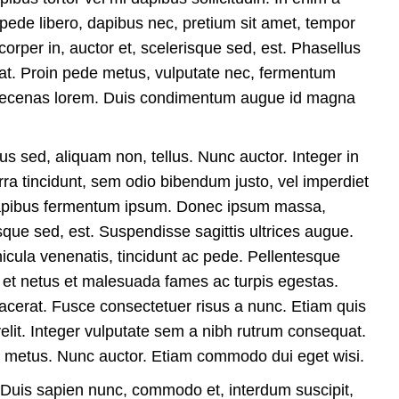
ede libero, dapibus nec, pretium sit amet, tempor
rper in, auctor et, scelerisque sed, est. Phasellus
rat. Proin pede metus, vulputate nec, fermentum
. Maecenas lorem. Duis condimentum augue id magna
ctus sed, aliquam non, tellus. Nunc auctor. Integer in
rra tincidunt, sem odio bibendum justo, vel imperdiet
 dapibus fermentum ipsum. Donec ipsum massa,
isque sed, est. Suspendisse sagittis ultrices augue.
hicula venenatis, tincidunt ac pede. Pellentesque
s et netus et malesuada fames ac turpis egestas.
acerat. Fusce consectetuer risus a nunc. Etiam quis
elit. Integer vulputate sem a nibh rutrum consequat.
eu metus. Nunc auctor. Etiam commodo dui eget wisi.
e. Duis sapien nunc, commodo et, interdum suscipit,