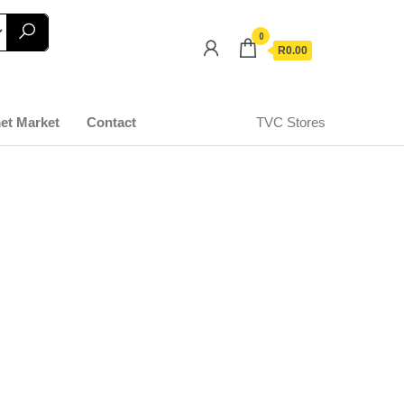
0
R0.00
et Market
Contact
TVC Stores