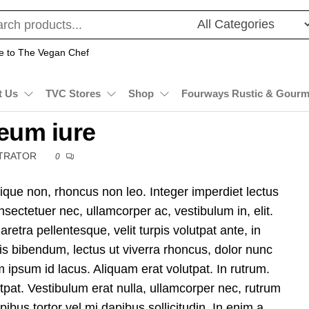
 to The Vegan Chef
t Us
TVC Stores
Shop
Fourways Rustic & Gourm
eum iure
STRATOR
0
ique non, rhoncus non leo. Integer imperdiet lectus
nsectetuer nec, ullamcorper ac, vestibulum in, elit.
tra pellentesque, velit turpis volutpat ante, in
is bibendum, lectus ut viverra rhoncus, dolor nunc
im ipsum id lacus. Aliquam erat volutpat. In rutrum.
tpat. Vestibulum erat nulla, ullamcorper nec, rutrum
bus tortor vel mi dapibus sollicitudin. In enim a