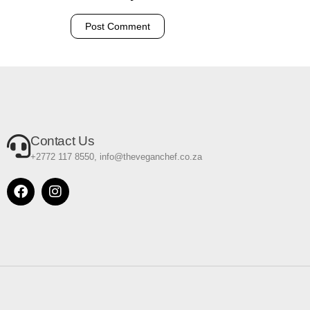
Contact Us
+2772 117 8550, info@theveganchef.co.za