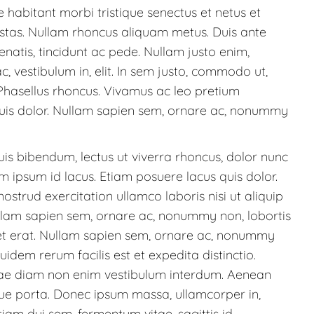
 habitant morbi tristique senectus et netus et
tas. Nullam rhoncus aliquam metus. Duis ante
enatis, tincidunt ac pede. Nullam justo enim,
, vestibulum in, elit. In sem justo, commodo ut,
i. Phasellus rhoncus. Vivamus ac leo pretium
quis dolor. Nullam sapien sem, ornare ac, nonummy
is bibendum, lectus ut viverra rhoncus, dolor nunc
nim ipsum id lacus. Etiam posuere lacus quis dolor.
strud exercitation ullamco laboris nisi ut aliquip
am sapien sem, ornare ac, nonummy non, lobortis
et erat. Nullam sapien sem, ornare ac, nonummy
uidem rerum facilis est et expedita distinctio.
itae diam non enim vestibulum interdum. Aenean
que porta. Donec ipsum massa, ullamcorper in,
Etiam dui sem, fermentum vitae, sagittis id,