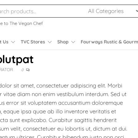
e to The Vegan Chef
t Us
TVC Stores
Shop
Fourways Rustic & Gourm
olutpat
TRATOR
0
olor sit amet, consectetuer adipiscing elit. Morbi
tur vitae diam non enim vestibulum interdum. Sed ut
atus error sit voluptatem accusantium doloremque
eaque ipsa quae ab illo inventore veritatis et
cta sunt explicabo. Curabitur sagittis hendrerit
m velit, consectetuer eu lobortis ut, dictum at dui.
entum ultrices. Curabitur bibendum justo non orci.