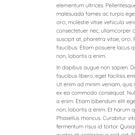
elementum ultrices. Pellentesque
malesuada fames ac turpis eges
orci, molestie vitae vehicula ven
consectetuer nec, ullamcorper ac
suscipit at, pharetra vitae, orc
faucibus. Etiam posuere lacus 
non, lobortis a enim.
In dapibus augue non sapien. Du
faucibus libero, eget facilisis e
Ut enim ad minim veniam, quis no
ex ea commodo consequat. Null
a enim. Etiam bibendum elit eg
non, lobortis a enim. Et harum q
Phasellus rhoncus. Curabitur v
fermentum risus id tortor. Quis
auctor et, scelerisque sed, est. 