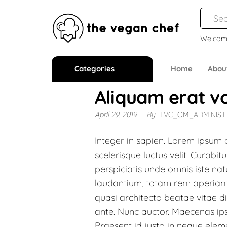
Welcom
The
Gourmet
Cruelty
Vegan
Categories
Home
Abou
Free
Chef
Comfort
Aliquam erat v
Food
April 29, 2019
By
TVC_OM_ADMINIS
Integer in sapien. Lorem ipsum d
scelerisque luctus velit. Curabi
perspiciatis unde omnis iste n
laudantium, totam rem aperiam, 
quasi architecto beatae vitae di
ante. Nunc auctor. Maecenas ipsu
Praesent id justo in neque elem