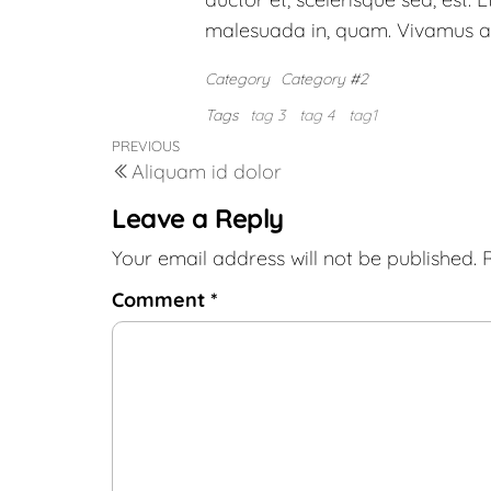
malesuada in, quam. Vivamus ac 
Category
Category #2
Tags
tag 3
tag 4
tag1
PREVIOUS
Aliquam id dolor
Leave a Reply
Your email address will not be published.
Comment
*