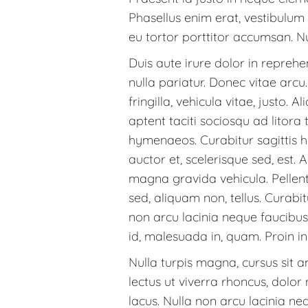
Phasellus enim erat, vestibulum 
eu tortor porttitor accumsan. N
Duis aute irure dolor in reprehen
nulla pariatur. Donec vitae arc
fringilla, vehicula vitae, justo.
aptent taciti sociosqu ad litora
hymenaeos. Curabitur sagittis h
auctor et, scelerisque sed, est.
magna gravida vehicula. Pellentes
sed, aliquam non, tellus. Curab
non arcu lacinia neque faucibus 
id, malesuada in, quam. Proin in 
Nulla turpis magna, cursus sit am
lectus ut viverra rhoncus, dolor 
lacus. Nulla non arcu lacinia neq