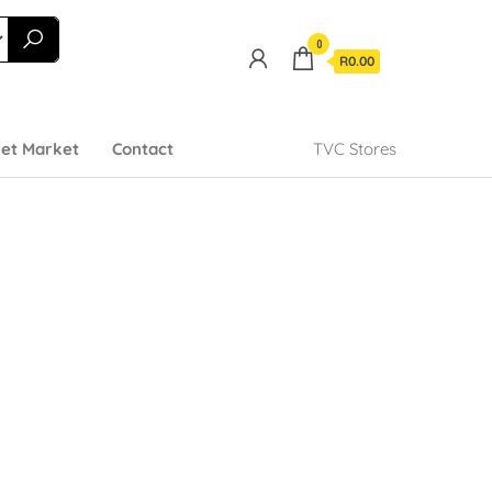
0
R0.00
et Market
Contact
TVC Stores